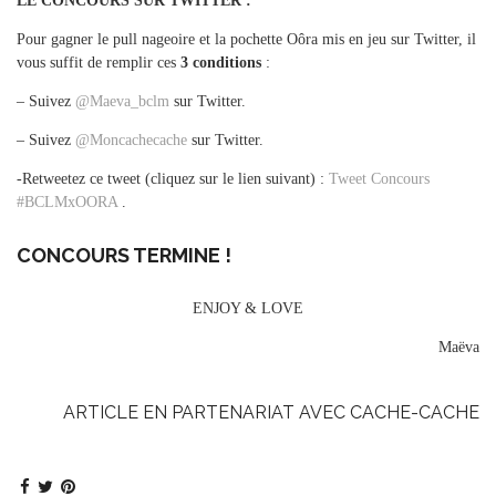
LE CONCOURS SUR TWITTER :
Pour gagner le pull nageoire et la pochette Oôra mis en jeu sur Twitter, il
vous suffit de remplir ces
3 conditions
:
– Suivez
@Maeva_bclm
sur Twitter.
– Suivez
@Moncachecache
sur Twitter.
-Retweetez ce tweet (cliquez sur le lien suivant) :
Tweet Concours
#BCLMxOORA
.
CONCOURS TERMINE !
ENJOY & LOVE
Maëva
ARTICLE EN PARTENARIAT AVEC CACHE-CACHE