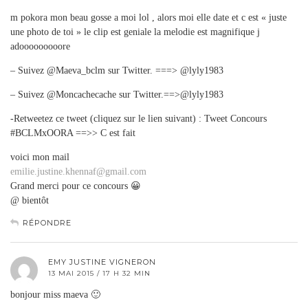
m pokora mon beau gosse a moi lol , alors moi elle date et c est « juste
une photo de toi » le clip est geniale la melodie est magnifique j
adooooooooore
– Suivez @Maeva_bclm sur Twitter. ===> @lyly1983
– Suivez @Moncachecache sur Twitter.==>@lyly1983
-Retweetez ce tweet (cliquez sur le lien suivant) : Tweet Concours
#BCLMxOORA ==>> C est fait
voici mon mail
emilie.justine.khennaf@gmail.com
Grand merci pour ce concours 😀
@ bientôt
RÉPONDRE
EMY JUSTINE VIGNERON
13 MAI 2015 / 17 H 32 MIN
bonjour miss maeva 🙂