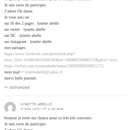
Je suis ravie de participer.
J’adore On danse.
Je vous suis sur :
sur fb des 2 pages : lynette abelle
sur twiter : lynette abelle
sur HC : lynette abelle
sur instagram : lynette abelle
mes partages :
https://www.facebook.com/permalink.php?
story_fbid=1658620654366282&id=100006550908151&pnref=story
https://twitter.com/lynetteabelle/status/598509989569822721
mon mail =
lynetteabelle@yahoo.fr
merci belle journée.
RÉPONDRE
LYNETTE ABELLE
13 MAI 2015 / 17 H 30 MIN
bonjour je tente ma chance pour ce très joli concours.
Je suis ravie de participer.