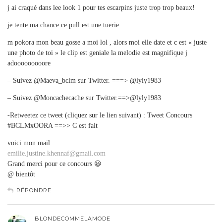
j ai craqué dans lee look 1 pour tes escarpins juste trop trop beaux!
je tente ma chance ce pull est une tuerie
m pokora mon beau gosse a moi lol , alors moi elle date et c est « juste
une photo de toi » le clip est geniale la melodie est magnifique j
adooooooooore
– Suivez @Maeva_bclm sur Twitter. ===> @lyly1983
– Suivez @Moncachecache sur Twitter.==>@lyly1983
-Retweetez ce tweet (cliquez sur le lien suivant) : Tweet Concours
#BCLMxOORA ==>> C est fait
voici mon mail
emilie.justine.khennaf@gmail.com
Grand merci pour ce concours 😀
@ bientôt
RÉPONDRE
BLONDECOMMELAMODE