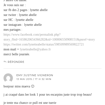
J’adore On danse.
Je vous suis sur :
sur fb des 2 pages : lynette abelle
sur twiter : lynette abelle
sur HC : lynette abelle
sur instagram : lynette abelle
mes partages :
https://www.facebook.com/permalink.php?
story_fbid=1658620654366282&id=100006550908151&pnref=story
https://twitter.com/lynetteabelle/status/598509989569822721
mon mail =
lynetteabelle@yahoo.fr
merci belle journée.
RÉPONDRE
EMY JUSTINE VIGNERON
13 MAI 2015 / 17 H 32 MIN
bonjour miss maeva 🙂
j ai craqué dans lee look 1 pour tes escarpins juste trop trop beaux!
je tente ma chance ce pull est une tuerie