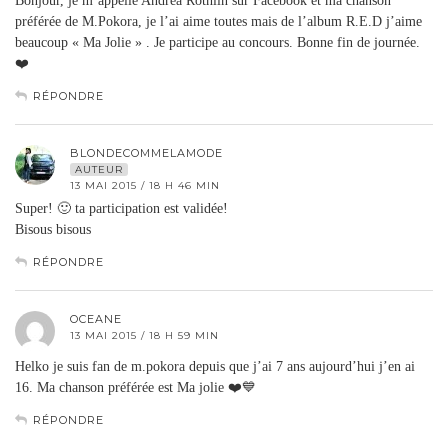
Bonjour, je m’appelle Andréa Rothlin sur Facebook et ma chanson
préférée de M.Pokora, je l’ai aime toutes mais de l’album R.E.D j’aime
beaucoup « Ma Jolie » . Je participe au concours. Bonne fin de journée.
❤️
RÉPONDRE
BLONDECOMMELAMODE
AUTEUR
13 MAI 2015 / 18 H 46 MIN
Super! 🙂 ta participation est validée!
Bisous bisous
RÉPONDRE
OCEANE
13 MAI 2015 / 18 H 59 MIN
Helko je suis fan de m.pokora depuis que j’ai 7 ans aujourd’hui j’en ai
16. Ma chanson préférée est Ma jolie ❤️💙
RÉPONDRE