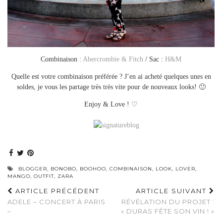
Combinaison :
Abercrombie & Fitch
/ Sac :
H&M
Quelle est votre combinaison préférée ? J’en ai acheté quelques unes en
soldes, je vous les partage très très vite pour de nouveaux looks! 🙂
Enjoy & Love ! ♡
BLOGGER
,
BONOBO
,
BOOHOO
,
COMBINAISON
,
LOOK
,
LOVER
,
MANGO
,
OUTFIT
,
ZARA
ARTICLE PRÉCÉDENT
ARTICLE SUIVANT
ADELE – CONCERT À PARIS
RÉVÉLATION DU PROJET :
–
« DURAS FÊTE SON VIN ! »