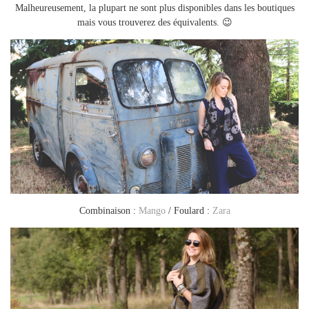
Malheureusement, la plupart ne sont plus disponibles dans les boutiques
mais vous trouverez des équivalents. 😉
Combinaison :
Mango
/ Foulard :
Zara