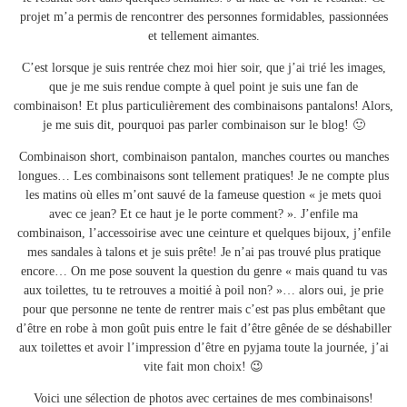
projet m’a permis de rencontrer des personnes formidables, passionnées
et tellement aimantes.
C’est lorsque je suis rentrée chez moi hier soir, que j’ai trié les images,
que je me suis rendue compte à quel point je suis une fan de
combinaison! Et plus particulièrement des combinaisons pantalons! Alors,
je me suis dit, pourquoi pas parler combinaison sur le blog! 🙂
Combinaison short, combinaison pantalon, manches courtes ou manches
longues… Les combinaisons sont tellement pratiques! Je ne compte plus
les matins où elles m’ont sauvé de la fameuse question « je mets quoi
avec ce jean? Et ce haut je le porte comment? ». J’enfile ma
combinaison, l’accessoirise avec une ceinture et quelques bijoux, j’enfile
mes sandales à talons et je suis prête! Je n’ai pas trouvé plus pratique
encore… On me pose souvent la question du genre « mais quand tu vas
aux toilettes, tu te retrouves a moitié à poil non? »… alors oui, je prie
pour que personne ne tente de rentrer mais c’est pas plus embêtant que
d’être en robe à mon goût puis entre le fait d’être gênée de se déshabiller
aux toilettes et avoir l’impression d’être en pyjama toute la journée, j’ai
vite fait mon choix! 😉
Voici une sélection de photos avec certaines de mes combinaisons!