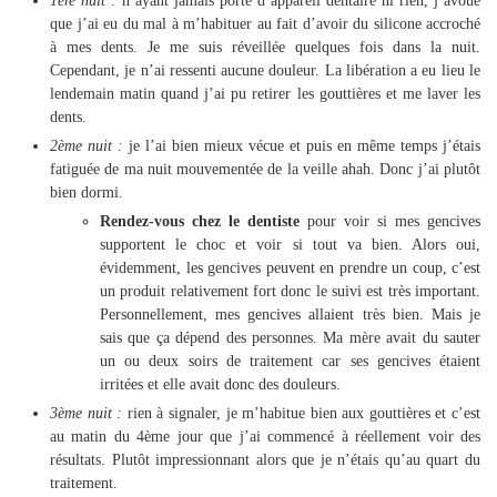
1ère nuit :
n’ayant jamais porté d’appareil dentaire ni rien, j’avoue
que j’ai eu du mal à m’habituer au fait d’avoir du silicone accroché
à mes dents. Je me suis réveillée quelques fois dans la nuit.
Cependant, je n’ai ressenti aucune douleur. La libération a eu lieu le
lendemain matin quand j’ai pu retirer les gouttières et me laver les
dents.
2ème nuit :
je l’ai bien mieux vécue et puis en même temps j’étais
fatiguée de ma nuit mouvementée de la veille ahah. Donc j’ai plutôt
bien dormi.
Rendez-vous chez le dentiste
pour voir si mes gencives
supportent le choc et voir si tout va bien. Alors oui,
évidemment, les gencives peuvent en prendre un coup, c’est
un produit relativement fort donc le suivi est très important.
Personnellement, mes gencives allaient très bien. Mais je
sais que ça dépend des personnes. Ma mère avait du sauter
un ou deux soirs de traitement car ses gencives étaient
irritées et elle avait donc des douleurs.
3ème nuit :
rien à signaler, je m’habitue bien aux gouttières et c’est
au matin du 4ème jour que j’ai commencé à réellement voir des
résultats. Plutôt impressionnant alors que je n’étais qu’au quart du
traitement.