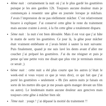
4ème nuit :
certainement la nuit où j’ai le plus gardé les gouttières
puisque je les aies gardées 12h. Toujours aucune douleur mais je
commençais à ressentir une gêne en journée lorsque je mâchais.
J’avais l’impression de ne pas réellement mâcher. C’est relativement
bizarre à expliquer. J’ai conservé cette gêne le reste du traitement
mais aucune crainte à avoir, à la fin cette gêne a totalement disparu.
5ème nuit :
la nuit s’est bien déroulée. Mais il est vrai que j’ai hâte
le matin de sortir les gouttières. Ce jour là, la gêne pour mâcher
était vraiment embêtante et j’avais hésité à sauter la nuit suivante.
Puis finalement, quand je me suis lavé les dents avant d’aller me
coucher j’ai préparé les gouttières. J’ai du me résigner et puis je
pense qu’une petite voix me disait que plus vite je terminais mieux
ce serait ;).
6ème nuit :
cette nuit a été plus courte que les autres (c’était le
week-end si vous voyez ce que je veux dire), ce qui fait que j’ai
porté les gouttières « seulement » 8h (les autres nuits je faisais en
sorte de les mettre dès que je me posais après manger devant un film
ou autre). Le lendemain matin aucune douleur aux gencives mais
toujours cette gêne à mâcher bien sûr.
7ème nuit :
youpi ! j’ai dépassé la moitié du traitement !!