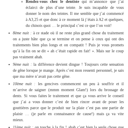
Rendez-vous chez le dentiste
qui m’annonce que j’ai
éclairci de plus d’une teinte. Je suis incapable de vous
donner le nom des teintes. Il me semble que j’ai commencé
à A3,25 et que donc à ce moment là j’étais à A2 et quelques,
du chinois quoi … le principal c’est ce que l’on voit!
8ème nuit :
à ce stade où il ne reste plus grand chose du traitement
on a juste hâte que ça se termine et on pense à ceux qui ont des
traitements bien plus longs et on compatit ! Puis je vous promets
qu’à la fin on se dit « ah c’était rapide en fait! ». Mais sur le coup
pas vraiment ahah.
9ème nuit :
la différence devient dingue ! Toujours cette sensation
de gêne lorsque je mange. Après c’est mon ressenti personnel, je sais
que ma mère n’avait pas cette gêne.
10ème nuit :
les gencives commencent un peu à souffrir et il
m’arrive de saigner (mmm moment Glam!) lors du brossage de
dents. Si vous faites le traitement et que ça vous arrive le conseil
que j’ai a vous donner c’est de bien rincer avant de poser les
gouttières parce que le produit sur la plaie c’est pas une partie de
plaisir … (je parle en connaissance de cause!) mais ça va vite
mieux.
11ème nuit :
on touche à la fin ! ahah c’est bien la seule chose que